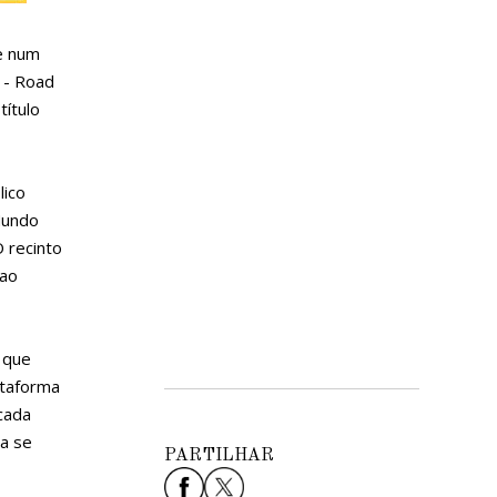
e num
 - Road
ítulo
lico
Mundo
O recinto
 ao
 que
ataforma
cada
ra se
PARTILHAR