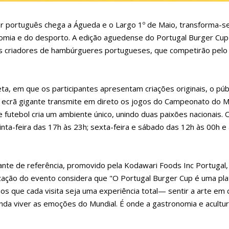
er português chega a Águeda e o Largo 1º de Maio, transforma-s
omia e do desporto. A edição aguedense do Portugal Burger Cup
s criadores de hambúrgueres portugueses, que competirão pelo t
ta, em que os participantes apresentam criações originais, o púb
 ecrã gigante transmite em direto os jogos do Campeonato do 
 futebol cria um ambiente único, unindo duas paixões nacionais. 
inta-feira das 17h às 23h; sexta-feira e sábado das 12h às 00h e
ante de referência, promovido pela Kodawari Foods Inc Portugal,
ização do evento considera que "O Portugal Burger Cup é uma pl
s que cada visita seja uma experiência total— sentir a arte em 
inda viver as emoções do Mundial. É onde a gastronomia e acultu