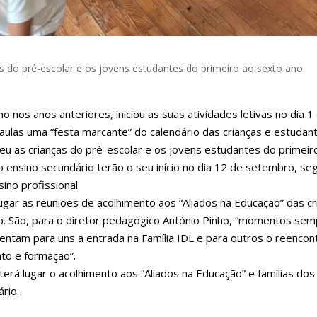
as do pré-escolar e os jovens estudantes do primeiro ao sexto ano.
o nos anos anteriores, iniciou as suas atividades letivas no dia 1
aulas uma “festa marcante” do calendário das crianças e estudant
eu as crianças do pré-escolar e os jovens estudantes do primeir
 do ensino secundário terão o seu início no dia 12 de setembro, se
ino profissional.
gar as reuniões de acolhimento aos “Aliados na Educação” das cr
lo. São, para o diretor pedagógico António Pinho, “momentos se
entam para uns a entrada na Família IDL e para outros o reencon
to e formação”.
rá lugar o acolhimento aos “Aliados na Educação” e famílias dos
rio.