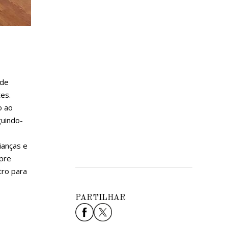
 de
es.
o ao
guindo-
ianças e
mpre
tro para
PARTILHAR