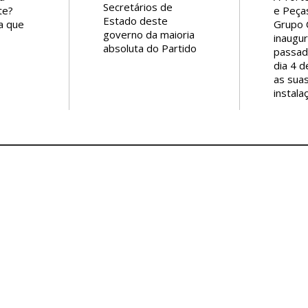
Secretários de
e Peça
te?
Estado deste
Grupo C
a que
governo da maioria
inaugur
 a
absoluta do Partido
passad
te? E
Socialista (PS):
dia 4 
r para
1 - Sara Guerreiro,
as sua
le ar
Secretaria de Estado
instala
de
da Igualdade e
Parque
e eu
Migrações – Baixa
do Cas
 tino.
em 2-5-2022.
primei
stinos
2 - Marta Temido,
instala
 com
Ministra da Saúde -
polo in
 e
Baixa em 30-08-
municíp
Brasil
2022.
Carla S
3 - Fátima Fonseca,
directo
reia
Secretária de Estado
da Ciclo
n, Mr.
da Saúde - Baixa em
começo
30-8-2022.
o des
ima
4 - António Lacerda
presid
Sales, Secretário de
municíp
Estado Adjunto e da
e do s
s do
Saúde - Baixa em 30-
que, “
oda, e