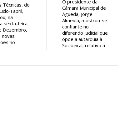
O presidente da
s Técnicas, do
Câmara Municipal de
iclo-Fapril,
Águeda, Jorge
ou, na
Almeida, mostrou-se
a sexta-feira,
confiante no
de Dezembro,
diferendo judicial que
s novas
opõe a autarquia à
ções no
Socibeiral, relativo à
 Empresarial
construção de uma
arão e será a
central de betão e
ra empresa a
betuminoso no
r-se no novo
Parque Empresarial
dustrial do
do Casarão (PEC).
io.
antos,
O líder do município
ra financeira
foi confrontado, na
-Fapril,
passada segunda-
u por relevar
feira, em sede de
empenho do
Assembleia
ente do
Municipal, pelo líder
io, Gil Nadais,
da bancada do
eu executivo,
Partido Socialista
em bom rigor,
(PS), José Marques