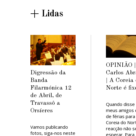
+ Lidas
OPINIÃO |
Digressão da
Carlos Abr
Banda
| A Coreia
Filarmónica 12
Norte é fix
de Abril, de
Travassô a
Quando disse
meus amigos q
Orsíeres
de férias para
Coreia do Nor
Vamos publicando
reacção não s
fotos, siga-nos neste
esperar. Para 