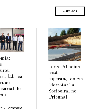
+ ARTIGOS
omia:
c
Jorge Almeida
gurou
está
ira fábrica
esperançado em
arque
"derrotar" a
sarial do
Socibeiral no
rão
Tribunal
c - Tornearia