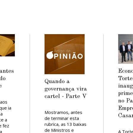
Econ
antes
Torte
 do
Quando a
inau
e
governança vira
prime
cartel - Parte V
no P
 aos
ue ia
Empre
Mostramos, antes
 a
Casa
de terminar esta
te a
rubrica, as 13 baixas
e fez
de Ministros e
A Torte
a