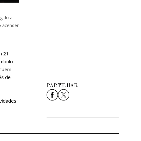
gido a
o acender
m 21
ímbolo
ambém
és de
PARTILHAR
ividades