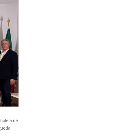
mbleia de
gueda