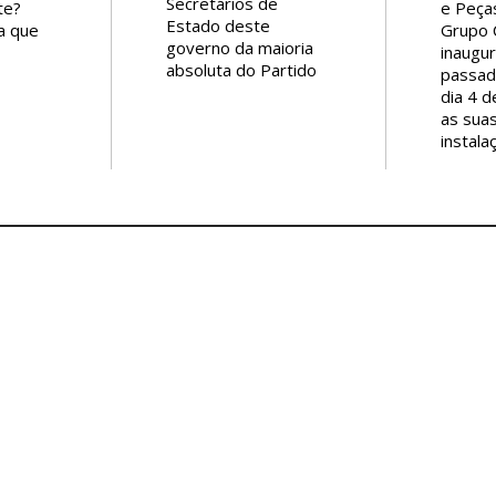
Secretários de
e Peça
te?
Estado deste
Grupo C
a que
governo da maioria
inaugur
 a
absoluta do Partido
passad
te? E
Socialista (PS):
dia 4 
r para
1 - Sara Guerreiro,
as sua
le ar
Secretaria de Estado
instala
de
da Igualdade e
Parque
e eu
Migrações – Baixa
do Cas
 tino.
em 2-5-2022.
primei
stinos
2 - Marta Temido,
instala
 com
Ministra da Saúde -
polo in
 e
Baixa em 30-08-
municíp
Brasil
2022.
Carla S
3 - Fátima Fonseca,
directo
reia
Secretária de Estado
da Ciclo
n, Mr.
da Saúde - Baixa em
começo
30-8-2022.
o des
ima
4 - António Lacerda
presid
Sales, Secretário de
municíp
Estado Adjunto e da
e do s
s do
Saúde - Baixa em 30-
que, “
oda, e
8-2022.
foram 
das