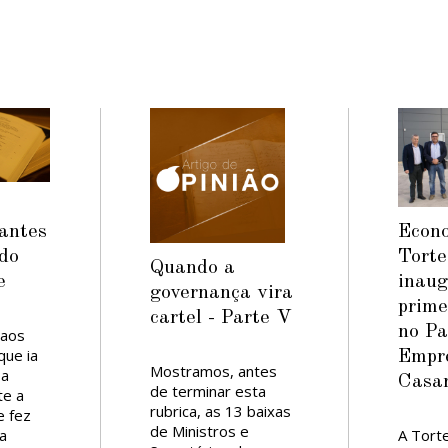
Econ
antes
Torte
 do
Quando a
inau
e
governança vira
prime
cartel - Parte V
no P
 aos
ue ia
Empre
Mostramos, antes
 a
Casa
de terminar esta
te a
rubrica, as 13 baixas
e fez
de Ministros e
A Torte
a