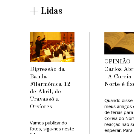
+ Lidas
OPINIÃO |
Digressão da
Carlos Abr
Banda
| A Coreia
Filarmónica 12
Norte é fix
de Abril, de
Travassô a
Quando disse
meus amigos q
Orsíeres
de férias para
Coreia do Nor
Vamos publicando
reacção não s
fotos, siga-nos neste
esperar. Para 