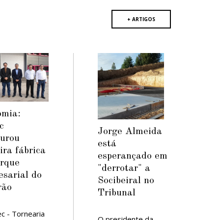
+ ARTIGOS
omia:
c
Jorge Almeida
gurou
está
ira fábrica
esperançado em
arque
"derrotar" a
sarial do
Socibeiral no
rão
Tribunal
c - Tornearia
O presidente da