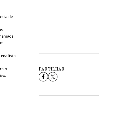
uesia de
as-
 chamada
 os
uma lista
ra o
PARTILHAR
ivo.