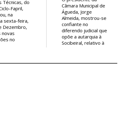
s Técnicas, do
Câmara Municipal de
iclo-Fapril,
Águeda, Jorge
ou, na
Almeida, mostrou-se
a sexta-feira,
confiante no
de Dezembro,
diferendo judicial que
s novas
opõe a autarquia à
ções no
Socibeiral, relativo à
 Empresarial
construção de uma
arão e será a
central de betão e
ra empresa a
betuminoso no
r-se no novo
Parque Empresarial
dustrial do
do Casarão (PEC).
io.
antos,
O líder do município
ra financeira
foi confrontado, na
-Fapril,
passada segunda-
u por relevar
feira, em sede de
empenho do
Assembleia
ente do
Municipal, pelo líder
io, Gil Nadais,
da bancada do
eu executivo,
Partido Socialista
em bom rigor,
(PS), José Marques
os