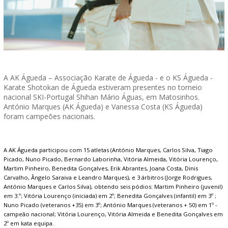
A AK Águeda – Associação Karate de Águeda - e o KS Águeda -
Karate Shotokan de Águeda estiveram presentes no torneio
nacional SKI-Portugal Shihan Mário Águas, em Matosinhos.
António Marques (AK Águeda) e Vanessa Costa (KS Águeda)
foram campeões nacionais.
A AK Águeda participou com 15 atletas (António Marques, Carlos Silva, Tiago
Picado, Nuno Picado, Bernardo Laborinha, Vitória Almeida, Vitória Lourenço,
Martim Pinheiro, Benedita Gonçalves, Erik Abrantes, Joana Costa, Dinis
Carvalho, Ângelo Saraiva e Leandro Marques), e 3 árbitros (Jorge Rodrigues,
António Marques e Carlos Silva), obtendo seis pódios: Martim Pinheiro (juvenil)
em 3.º; Vitória Lourenço (iniciada) em 2º; Benedita Gonçalves (infantil) em 3º ;
Nuno Picado (veteranos +35) em 3º; António Marques (veteranos + 50) em 1º -
campeão nacional; Vitória Lourenço, Vitória Almeida e Benedita Gonçalves em
2º em kata equipa.