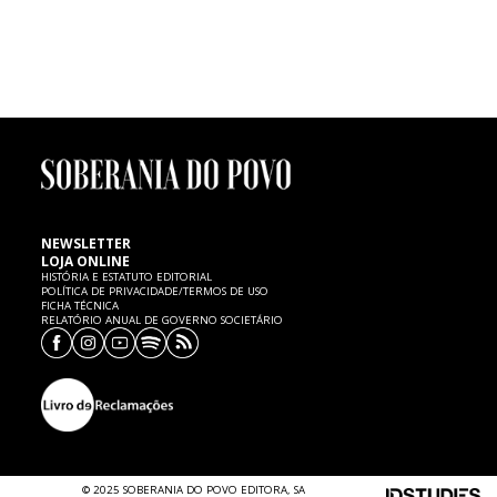
FUTEBOL | Morte de menino de seis anos
Um menino de seis anos de idade, atleta dos petizes do Mourisquense,
faleceu ontem, quinta-feira, 7 de Fevereiro, no Hospital de Aveiro,
vítima de uma paragem cardíaca, cujas causas são ainda desconhecidas.
SP expressa as mais sentidas condolências à família e ao
Mourisquense.
NEWSLETTER
LOJA ONLINE
HISTÓRIA E ESTATUTO EDITORIAL
POLÍTICA DE PRIVACIDADE/TERMOS DE USO
FICHA TÉCNICA
RELATÓRIO ANUAL DE GOVERNO SOCIETÁRIO
© 2025 SOBERANIA DO POVO EDITORA, SA