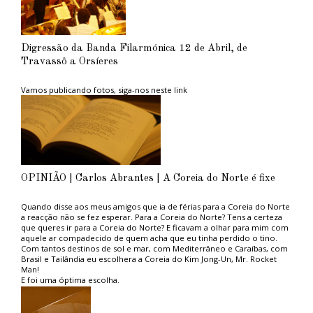
Digressão da Banda Filarmónica 12 de Abril, de
Travassô a Orsíeres
Vamos publicando fotos, siga-nos neste link
OPINIÃO | Carlos Abrantes | A Coreia do Norte é fixe
Quando disse aos meus amigos que ia de férias para a Coreia do Norte
a reacção não se fez esperar. Para a Coreia do Norte? Tens a certeza
que queres ir para a Coreia do Norte? E ficavam a olhar para mim com
aquele ar compadecido de quem acha que eu tinha perdido o tino.
Com tantos destinos de sol e mar, com Mediterrâneo e Caraíbas, com
Brasil e Tailândia eu escolhera a Coreia do Kim Jong-Un, Mr. Rocket
Man!
E foi uma óptima escolha.
Aconselho aos ambientalistas do PAN, tão na moda, e aos amantes das
grandes causas politicamente correctas, uma estadia naquele paraíso
ambiental. Não sofrerão com os engarrafamentos das grandes