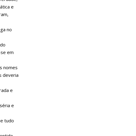
ática e
ram,
ega no
odo
r-se em
os nomes
s deveria
rada e
séria e
de tudo
entido