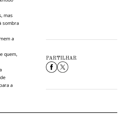
s, mas
 à sombra
Homem a
de quem,
PARTILHAR
a
 de
para a