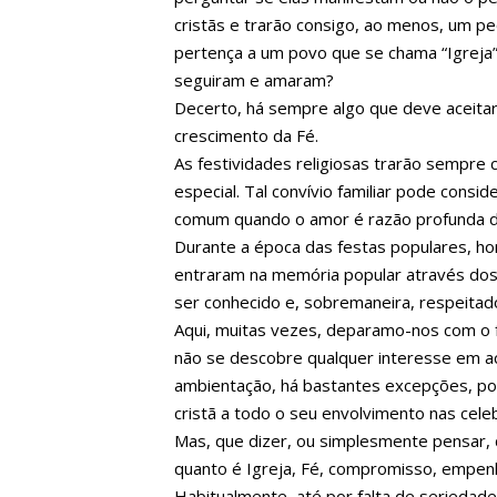
cristãs e trarão consigo, ao menos, um p
pertença a um povo que se chama “Igreja
seguiram e amaram?
Decerto, há sempre algo que deve aceita
crescimento da Fé.
As festividades religiosas trarão sempre
especial. Tal convívio familiar pode cons
comum quando o amor é razão profunda d
Durante a época das festas populares, 
entraram na memória popular através dos 
ser conhecido e, sobremaneira, respeitad
Aqui, muitas vezes, deparamo-nos com o 
não se descobre qualquer interesse em ac
ambientação, há bastantes excepções, p
cristã a todo o seu envolvimento nas cele
Mas, que dizer, ou simplesmente pensar, 
quanto é Igreja, Fé, compromisso, empe
Habitualmente, até por falta de serieda