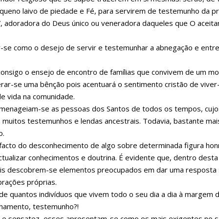
equeno laivo de piedade e Fé, para servirem de testemunho da pr
”, adoradora do Deus único ou veneradora daqueles que O aceita
r-se como o desejo de servir e testemunhar a abnegação e entr
 consigo o ensejo de encontro de famílias que convivem de um m
iderar-se uma bênção pois acentuará o sentimento cristão de vive
e vida na comunidade.
homenageiam-se as pessoas dos Santos de todos os tempos, cuj
muitos testemunhos e lendas ancestrais. Todavia, bastante mai
o.
facto do desconhecimento de algo sobre determinada figura hon
tualizar conhecimentos e doutrina. É evidente que, dentro desta
ois descobrem-se elementos preocupados em dar uma resposta 
brações próprias.
de quantos indivíduos que vivem todo o seu dia a dia à margem 
nhamento, testemunho?!
de e sensatez, esses apresentam-se como os mais exigentes no s