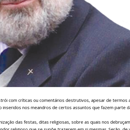
strói com críticas ou comentários destrutivos, apesar de termos
do inseridos nos meandros de certos assuntos que fazem parte 
nização das festas, ditas religiosas, sobre as quais nos debruça
endor religioso que se supõe trazerem em si mesmas. Serão, de 