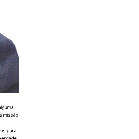
 alguma
da missão
mos para
verdade,