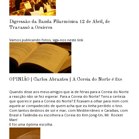
Digressão da Banda Filarmónica 12 de Abril, de
Travassô a Orsíeres
Vamos publicando fotos, siga-nos neste link
OPINIÃO | Carlos Abrantes | A Coreia do Norte é fixe
Quando disse aos meus amigos que ia de férias para a Coreia do Norte
a reacção não se fez esperar. Para a Coreia do Norte? Tens a certeza
que queres ir para a Coreia do Norte? E ficavam a olhar para mim com
aquele ar compadecido de quem acha que eu tinha perdido o tino.
Com tantos destinos de sol e mar, com Mediterrâneo e Caraíbas, com
Brasil e Tailândia eu escolhera a Coreia do Kim Jong-Un, Mr. Rocket
Man!
E foi uma óptima escolha.
Aconselho aos ambientalistas do PAN, tão na moda, e aos amantes das
grandes causas politicamente correctas, uma estadia naquele paraíso
ambiental. Não sofrerão com os engarrafamentos das grandes