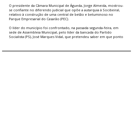
os que nos ajudaram a realizar este projecto”.
O presidente da Câmara Municipal de Águeda, Jorge Almeida, mostrou-
“Aos nossos colegas de trabalho, esperamos que o transtorno da
se confiante no diferendo judicial que opõe a autarquia à Socibeiral,
mudança (que será concretizada na segunda quinzena deste mês) seja
relativo à construção de uma central de betão e betuminoso no
superado pelo conforto que estas instalações vos venham a
Parque Empresarial do Casarão (PEC).
proporcionar. Sabemos que estão motivados com o nosso projecto
de trabalho e contamos convosco para dar alma a este edifício”,
O líder do município foi confrontado, na passada segunda-feira, em
sublinhou Carla Santos.
sede de Assembleia Municipal, pelo líder da bancada do Partido
Socialista (PS), José Marques Vidal, que pretendeu saber em que ponto
Dia muito especial
se encontra o processo, que corre, há vários meses, no Tribunal
para Gil Nadais
Administrativo e Fiscal de Aveiro.
O presidente da Câmara Municipal de Águeda, Gil Nadais, referiu-se a
MAIS DETALHES VER EDIÇÃO SP IMPRESSA OU DIGITAL
“um dia, muito, muito especial”, considerando que o Parque
Empresarial do Casarão foi um projecto “muito sofrido, muito
laborioso e só possível graças à colaboração de muitas pessoas”,
destacando o trabalho “inexcedível” do aguadense António Figueira, e
o desempenho “fundamental” do vereador João Clemente.
O autarca lembrou que “foram adquiridos mais de um milhão de
metros quadrados de terrenos” e anunciou que “mais empresas
pretendem vir para o Parque Empresarial do Casarão”, pelo que será
necessário adquirir mais terrenos.
Gil Nadais anunciou que “o LIDL irá começar a construir, em 2016”, o
seu entreposto logístico, e que durante o próximo ano estarão
concluídas as estruturas da Triangle´s e da Sakthi (primeiro pavilhão),
para relevar um projecto que, disse, “me custou, pessoalmente, alguns
comentários mais acintosos”.