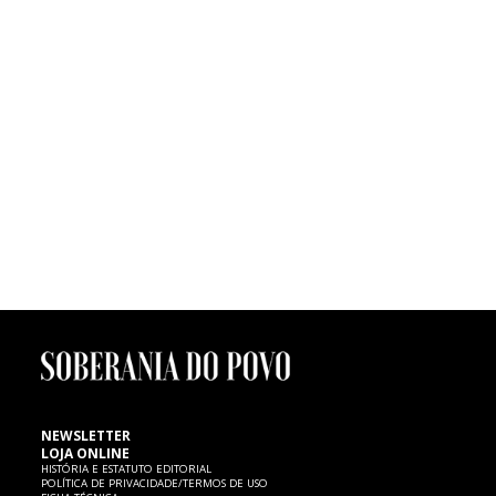
O Agitágueda deste ano vai ter lugar de 4 a 26 de Julho, estando já
confirmados os concertos dos D.A.M.A. (dia 4 de Julho), Paulo Gonzo
(11), Selah Sue (17), Jimmy P (24) e James Arthur (26), cuja contratação
foi aprovada na reunião camarária de ontem, dia 7 de Abril. O
executivo aprovou, também, a contratação dos serviços de vigilância e
segurança, com ajuste directo à empresa Protek, e o regulamento de
participação nos Talentos Agitágueda.
FUTEBOL | Morte de menino de seis anos
Um menino de seis anos de idade, atleta dos petizes do Mourisquense,
faleceu ontem, quinta-feira, 7 de Fevereiro, no Hospital de Aveiro,
vítima de uma paragem cardíaca, cujas causas são ainda desconhecidas.
SP expressa as mais sentidas condolências à família e ao
Mourisquense.
NEWSLETTER
LOJA ONLINE
HISTÓRIA E ESTATUTO EDITORIAL
POLÍTICA DE PRIVACIDADE/TERMOS DE USO