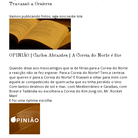
avanço tecnológico significativo,
acautelar um desajustado
Travassô a Orsíeres
propósito a manifestação da grande
permitindo monitorizar todo o
acesso às urgências dos
preocupação com o serviço de
ciclo de vida do instrumental
Hospitais de Aveiro e Águeda,
urgência prestado à população, que
cirúrgico, desde a lavagem até à
Vamos publicando fotos, siga-nos neste link
mais diferenciadas e
tem vindo a ser encerrado em
esterilização, assegurando um
preparadas para emergências
períodos críticos, como são
controlo rigoroso e documentação
e urgências”, referiu a ULS RA
exemplos o do Verão e o do Natal
completa de cada etapa”, assegura.
em comunicado. “Esta
últimos, situação que tem vindo
O investimento nesta requalificação
resposta está também
reiteradamente a agravar-se, em
rondou os 500 mil euros (499.735,50€
desenhada para poder
prejuízo da população de Águeda”,
+ IVA).
atender os doentes que não
referiu Paulo Tomaz, ouvido por SP
tem médico de
antes da reunião se iniciar...
família/esporádicos/migrantes
OPINIÃO | Carlos Abrantes | A Coreia do Norte é fixe
e que, em caso de doença
MAIS DETALHES VER EDIÇÃO SP
aguda, acabavam sempre por
IMPRESSA OU DIGITAL
Quando disse aos meus amigos que ia de férias para a Coreia do Norte
ter que ser atendidos em
a reacção não se fez esperar. Para a Coreia do Norte? Tens a certeza
ambiente de urgência”.
que queres ir para a Coreia do Norte? E ficavam a olhar para mim com
A ULS RA, com a abertura
aquele ar compadecido de quem acha que eu tinha perdido o tino.
deste CAC, pretende “garantir
Com tantos destinos de sol e mar, com Mediterrâneo e Caraíbas, com
um reforço da capacidade
Brasil e Tailândia eu escolhera a Coreia do Kim Jong-Un, Mr. Rocket
integrada de resposta ao
Man!
cidadão, que assim, em
E foi uma óptima escolha.
situações de menor
Aconselho aos ambientalistas do PAN, tão na moda, e aos amantes das
gravidade, pode resolver a
grandes causas politicamente correctas, uma estadia naquele paraíso
sua situação de saúde de
ambiental. Não sofrerão com os engarrafamentos das grandes
forma mais rápida e
metrópoles capitalistas porque em Pyongyang, a capital, praticamente
confortável”.
não circulam automóveis, nem camiões, nem autocarros. Emissões de
carbono zero, ou quase.
Em contrapartida vê-se muita gente a pé, a caminho do trabalho ou de
lado nenhum, promovendo um estilo de vida saudável, sem