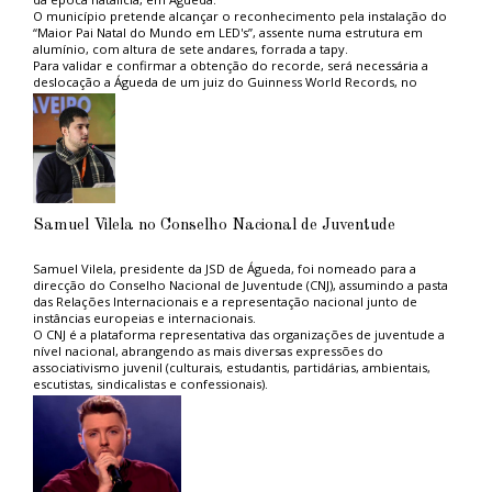
O município pretende alcançar o reconhecimento pela instalação do
“Maior Pai Natal do Mundo em LED's”, assente numa estrutura em
alumínio, com altura de sete andares, forrada a tapy.
Para validar e confirmar a obtenção do recorde, será necessária a
deslocação a Águeda de um juiz do Guinness World Records, no
sentido de verificar todas as características da infraestrutura e de
deliberar acerca da atribuição do recorde.
Os custos inerentes a esta candidatura, aprovada ontem (abstenção de
Paula Cardoso e voto contra de Miguel Oliveira), dia 1, na reunião do
executivo, são de aproximadamente 10.000 euros.
O Pai Natal, sentado numa caixa de presente de 9 por 12 metros, pode
ser visitado até ao dia 11 de Janeiro, e a sua instalação obrigou a um
investimento de 49.200 euros.
Samuel Vilela no Conselho Nacional de Juventude
No passado sábado, 28 de Novembro, o presidente do município, Gil
Nadais, deu luz às estruturas espalhadas pela cidade que assinalam o
Natal, num momento acompanhado por centenas de pessoas.
Samuel Vilela, presidente da JSD de Águeda, foi nomeado para a
direcção do Conselho Nacional de Juventude (CNJ), assumindo a pasta
das Relações Internacionais e a representação nacional junto de
instâncias europeias e internacionais.
O CNJ é a plataforma representativa das organizações de juventude a
nível nacional, abrangendo as mais diversas expressões do
associativismo juvenil (culturais, estudantis, partidárias, ambientais,
escutistas, sindicalistas e confessionais).
Samuel Vilela, de 26 anos, encontra-se a frequentar um programa de
Doutoramento na Faculdade de Economia da Universidade de
Coimbra e conta já com uma vasta experiência ao nível associativo e
político.
Já presidiu ao Núcleo de Estudantes de Relações Internacionais, foi
vice-presidente da Associação Académica de Coimbra e membro do