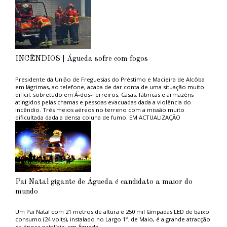
necessário adquirir mais terrenos.
Gil Nadais anunciou que “o LIDL irá começar a construir, em 2016”, o
seu entreposto logístico, e que durante o próximo ano estarão
concluídas as estruturas da Triangle´s e da Sakthi (primeiro pavilhão),
para relevar um projecto que, disse, “me custou, pessoalmente, alguns
comentários mais acintosos”.
INCÊNDIOS | Águeda sofre com fogos
Presidente da União de Freguesias do Préstimo e Macieira de Alcôba
em lágrimas, ao telefone, acaba de dar conta de uma situação muito
difícil, sobretudo em Á-dos-Ferreiros. Casas, fábricas e armazéns
atingidos pelas chamas e pessoas evacuadas dada a violência do
incêndio. Três meios aéreos no terreno com a missão muito
dificultada dada a densa coluna de fumo. EM ACTUALIZAÇÃO
Pai Natal gigante de Águeda é candidato a maior do
mundo
Um Pai Natal com 21 metros de altura e 250 mil lâmpadas LED de baixo
consumo (24 volts), instalado no Largo 1º. de Maio, é a grande atracção
da época natalícia, em Águeda.