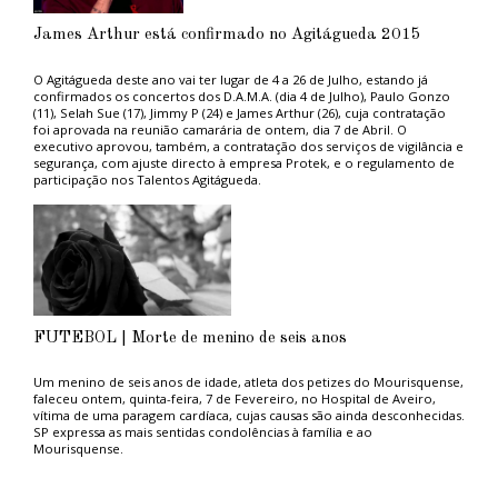
Conselho Geral da Universidade de Coimbra.
James Arthur está confirmado no Agitágueda 2015
O Agitágueda deste ano vai ter lugar de 4 a 26 de Julho, estando já
confirmados os concertos dos D.A.M.A. (dia 4 de Julho), Paulo Gonzo
(11), Selah Sue (17), Jimmy P (24) e James Arthur (26), cuja contratação
foi aprovada na reunião camarária de ontem, dia 7 de Abril. O
executivo aprovou, também, a contratação dos serviços de vigilância e
segurança, com ajuste directo à empresa Protek, e o regulamento de
participação nos Talentos Agitágueda.
FUTEBOL | Morte de menino de seis anos
Um menino de seis anos de idade, atleta dos petizes do Mourisquense,
faleceu ontem, quinta-feira, 7 de Fevereiro, no Hospital de Aveiro,
vítima de uma paragem cardíaca, cujas causas são ainda desconhecidas.
SP expressa as mais sentidas condolências à família e ao
Mourisquense.