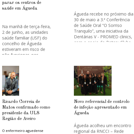
parar os centros de
saúde em Águeda
Águeda recebe no próximo dia
30 de maio a 3.ª Conferência
de Saúde Oral “O Sorriso
Na manhã de terça-feira,
Tranquilo”, uma iniciativa da
2 de junho, as unidades
Dentárias V - PROMED clinics,
saúde familiar (USF) do
com o apoio do Rotary Clube
concelho de Águeda
de Águeda.
estiveram em risco de
não funcionar, por
constrangimentos com a
O evento terá lugar no Centro de
empresa que fornece os
Artes de Águeda, a partir das 17h, e
pretende promover a reflexão
materiais de limpeza.
sobre a evolução da medicina
dentária e a importância da saúde
oral ao longo da vida.
“Até às 10h da manhã as
Com um enfoque dirigido ao
ordens eram - não abrir!”,
público em geral, a conferência
afirmou uma funcionária da
aborda temas que vão da infância à
secretaria da USF Souto Rio.
Ricardo Correia de
Novo referencial de controlo
idade adulta e sénior, destacando a
Ao Jornal Soberania do Povo,
prevenção, a evolução científica da
Matos confirmado como
de infeção apresentado em
o coordenador da USF Souto
área, a mudança de hábitos de
Rio, Flávio Gouveia,
presidente da ULS
Águeda
saúde e o impacto crescente da
confirmou que por
Região de Aveiro
tecnologia e da inteligência artificial
insuficiência de material de
na prática clínica.
Águeda acolheu um encontro
limpeza o serviço tinha
Cinco médicos dentistas irão intervir
O enfermeiro aguedense
regional da RNCCI – Rede
estado suspenso desde a hora
em diferentes áreas da medicina