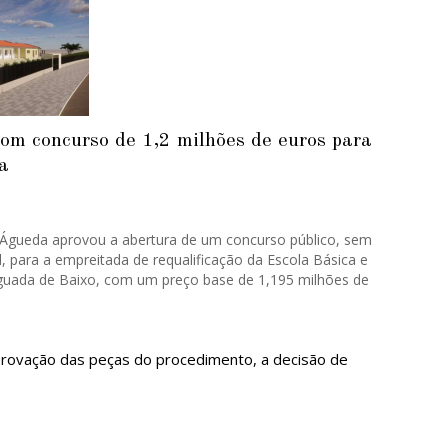
m concurso de 1,2 milhões de euros para
la
 Águeda aprovou a abertura de um concurso público, sem
l, para a empreitada de requalificação da Escola Básica e
Aguada de Baixo, com um preço base de 1,195 milhões de
.
provação das peças do procedimento, a decisão de
ão da despesa e a constituição do júri responsável pela
prazo de execução de 540 dias e contempla a
ício escolar e dos espaços exteriores.