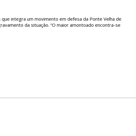
 que integra um movimento em defesa da Ponte Velha de
agravamento da situação. “O maior amontoado encontra-se
, estendendo-se desde o P5 ao longo de cerca de 20
mo, que apresenta vídeos a testemunhar a situação.
o grupo, “em agosto de 2024, a Administração da Região
u a Câmara Municipal para remover os detritos acumulados
onte, fixando um prazo de 30 dias úteis.
o na edição n.º 9435 de Soberania do Povo, impressa ou