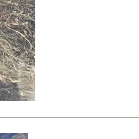
Leia o artigo completo na edição n.º 9440 d
impressa ou digital
(faça a sua subscrição ao jornal digital atrav
contabilidade@soberaniadopovo.pt)