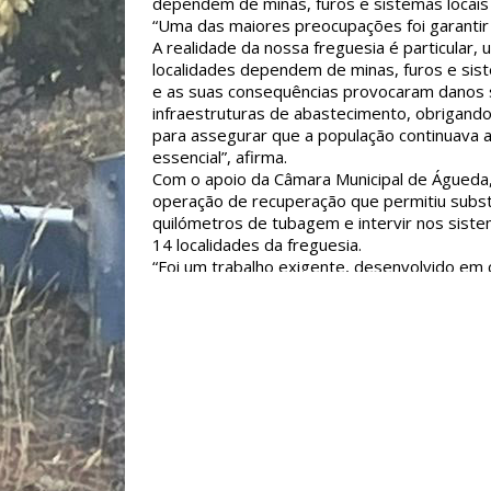
dependem de minas, furos e sistemas locais
“Uma das maiores preocupações foi garantir
A realidade da nossa freguesia é particular,
localidades dependem de minas, furos e sist
e as suas consequências provocaram danos s
infraestruturas de abastecimento, obrigand
para assegurar que a população continuava 
essencial”, afirma.
Com o apoio da Câmara Municipal de Águeda
operação de recuperação que permitiu substi
quilómetros de tubagem e intervir nos sist
14 localidades da freguesia.
“Foi um trabalho exigente, desenvolvido em c
vezes longe dos olhares públicos, mas abso
para devolver a normalidade às populações a
Soares.
Os incêndios atingiram 21 localidades da fr
Hortas, Sernada, Vale do Lobo, Sernadinha, C
Vale de Égua, Préstimo, Quinta do Pereiro, Q
Barrosa, Pousadas, Cabeço de Cão, Salgueiro
Macieira de Alcôba, Carvalho e Urgueira — t
complexa a operação de combate e de recup