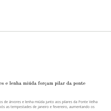
 previstas estão a remodelação das salas de aula e das
, a melhoria das condições térmicas e acústicas, a
io e do espaço polivalente, a reformulação da entrada
 barreiras arquitetónicas, a requalificação das zonas de
os ajardinados e do parque infantil, bem como a renovação
cas, revestimentos e isolamentos.
o na edição n.º 9438 de Soberania do Povo, impressa ou
es e lenha miúda forçam pilar da ponte
s de árvores e lenha miúda junto aos pilares da Ponte Velha
ós as tempestades de janeiro e fevereiro, aumentando os