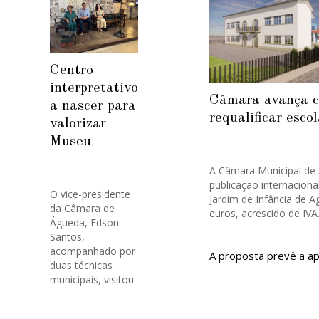
Centro
interpretativo
Câmara avança co
a nascer para
requalificar esco
valorizar
Museu
A Câmara Municipal de
publicação internaciona
O vice-presidente
Jardim de Infância de 
da Câmara de
euros, acrescido de IVA
Águeda, Edson
Santos,
acompanhado por
A proposta prevê a a
duas técnicas
contratar, a autorizaç
municipais, visitou
gestão do concurso.
o Museu Nacional
A empreitada tem um 
Ferroviário, no
requalificação do edif