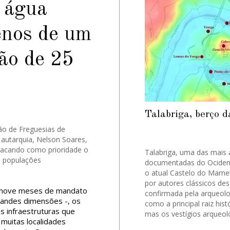
 água
enos de um
ão de 25
Talabriga, berço d
o de Freguesias de
 autarquia, Nelson Soares,
tacando como prioridade o
Talabriga, uma das mais 
s populações
documentadas do Ocident
o atual Castelo do Marne
por autores clássicos desd
s nove meses de mandato
confirmada pela arqueolo
randes dimensões -, os
como a principal raiz hist
s infraestruturas que
mas os vestígios arqueol
 muitas localidades
encontram-se hoje ao ab