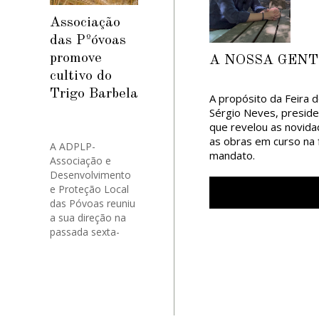
de conhecer
Origem”, com Inês
soluções de
Zaradzay, seguido
Associação
organização dos
de “Colombo” na
das Pºóvoas
espaços,
segunda posição
promove
A NOSSA GENTE 
acolhimento de
com Gabriel
cultivo do
visitantes e
Palhais e
divulgação do
arrecadou o
Trigo Barbela
A propósito da Feira 
património.
terceiro lugar
Sérgio Neves, preside
A visita surge
“Gorila, o
que revelou as novida
numa fase em
Pensador”, de Krist
as obras em curso na 
A ADPLP-
que o núcleo
Doo.
mandato.
Associação e
ferroviário de
Desenvolvimento
Macinhata do
e Proteção Local
Vouga está a ser
das Póvoas reuniu
alvo de obras de
a sua direção na
ampliação e
passada sexta-
requalificação,
feira, dia 20 de
estando prevista
junho, para
a criação de
aprovar as contas
novas valências,
da sua
nomeadamente
participação nas
um centro
festas da Vila de
interpretativo