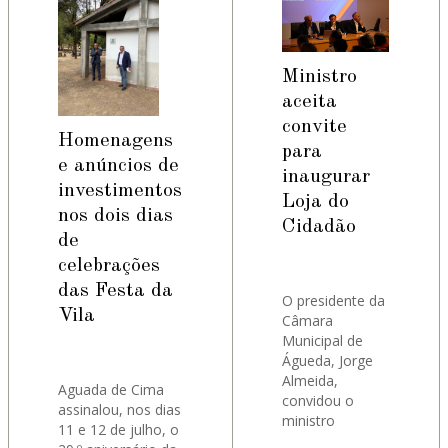
Ministro
aceita
convite
Homenagens
para
e anúncios de
inaugurar
investimentos
Loja do
nos dois dias
Cidadão
de
celebrações
das Festa da
O presidente da
Vila
Câmara
Municipal de
Águeda, Jorge
Almeida,
Aguada de Cima
convidou o
assinalou, nos dias
ministro
11 e 12 de julho, o
Adjunto e da