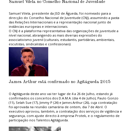
Samuel Vilela no Conselho Nacional de Juventude
No passado sábado, 28 de Novembro, o presidente do município, Gil
Nadais, deu luz às estruturas espalhadas pela cidade que assinalam o
Natal, num momento acompanhado por centenas de pessoas.
Samuel Vilela, presidente da JSD de Águeda, foi nomeado para a
direcção do Conselho Nacional de Juventude (CNJ), assumindo a pasta
das Relações Internacionais e a representação nacional junto de
instâncias europeias e internacionais.
O CNJ é a plataforma representativa das organizações de juventude a
nível nacional, abrangendo as mais diversas expressões do
associativismo juvenil (culturais, estudantis, partidárias, ambientais,
escutistas, sindicalistas e confessionais).
Samuel Vilela, de 26 anos, encontra-se a frequentar um programa de
Doutoramento na Faculdade de Economia da Universidade de
Coimbra e conta já com uma vasta experiência ao nível associativo e
político.
Já presidiu ao Núcleo de Estudantes de Relações Internacionais, foi
vice-presidente da Associação Académica de Coimbra e membro do
Conselho Geral da Universidade de Coimbra.
James Arthur está confirmado no Agitágueda 2015
O Agitágueda deste ano vai ter lugar de 4 a 26 de Julho, estando já
confirmados os concertos dos D.A.M.A. (dia 4 de Julho), Paulo Gonzo
(11), Selah Sue (17), Jimmy P (24) e James Arthur (26), cuja contratação
foi aprovada na reunião camarária de ontem, dia 7 de Abril. O
executivo aprovou, também, a contratação dos serviços de vigilância e
segurança, com ajuste directo à empresa Protek, e o regulamento de
participação nos Talentos Agitágueda.