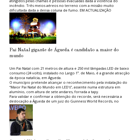
atingidos pelas chamas e pessoas evacuadas dada a violência do
incêndio. Três meios aéreos no terreno com a missão muito
dificultada dada a densa coluna de fumo. EM ACTUALIZAÇÃO
Pai Natal gigante de Águeda é candidato a maior do
mundo
Um Pai Natal com 21 metros de altura e 250 mil lâmpadas LED de baixo
consumo (24 volts), instalado no Largo 1º. de Maio, é a grande atracção
da época natalícia, em Águeda.
O município pretende alcançar o reconhecimento pela instalação do
“Maior Pai Natal do Mundo em LED's”, assente numa estrutura em
alumínio, com altura de sete andares, forrada a tapy.
Para validar e confirmar a obtenção do recorde, será necessária a
deslocação a Águeda de um juiz do Guinness World Records, no
sentido de verificar todas as características da infraestrutura e de
deliberar acerca da atribuição do recorde.
Os custos inerentes a esta candidatura, aprovada ontem (abstenção de
Paula Cardoso e voto contra de Miguel Oliveira), dia 1, na reunião do
executivo, são de aproximadamente 10.000 euros.
O Pai Natal, sentado numa caixa de presente de 9 por 12 metros, pode
ser visitado até ao dia 11 de Janeiro, e a sua instalação obrigou a um
investimento de 49.200 euros.