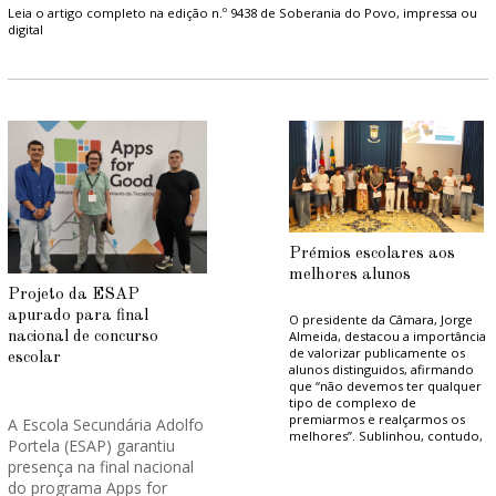
Leia o artigo completo na edição n.º 9438 de Soberania do Povo, impressa ou
digital
Prémios escolares aos
melhores alunos
Projeto da ESAP
apurado para final
O presidente da Câmara, Jorge
Almeida, destacou a importância
nacional de concurso
de valorizar publicamente os
escolar
alunos distinguidos, afirmando
que “não devemos ter qualquer
tipo de complexo de
premiarmos e realçarmos os
A Escola Secundária Adolfo
melhores”. Sublinhou, contudo,
Portela (ESAP) garantiu
que o percurso individual
presença na final nacional
depende do contributo de
várias pessoas: “Nenhum de nós
do programa Apps for