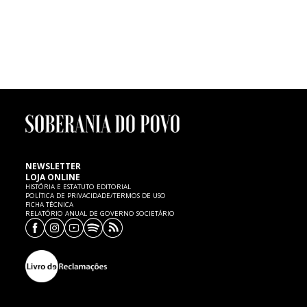
FUTEBOL | Morte de menino de seis anos
Um menino de seis anos de idade, atleta dos petizes do Mourisquense,
faleceu ontem, quinta-feira, 7 de Fevereiro, no Hospital de Aveiro,
vítima de uma paragem cardíaca, cujas causas são ainda desconhecidas.
SP expressa as mais sentidas condolências à família e ao
Mourisquense.
NEWSLETTER
LOJA ONLINE
HISTÓRIA E ESTATUTO EDITORIAL
POLÍTICA DE PRIVACIDADE/TERMOS DE USO
FICHA TÉCNICA
RELATÓRIO ANUAL DE GOVERNO SOCIETÁRIO