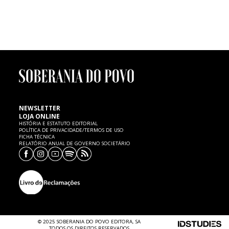
FUTEBOL | Morte de menino de seis anos
Um menino de seis anos de idade, atleta dos petizes do Mourisquense,
faleceu ontem, quinta-feira, 7 de Fevereiro, no Hospital de Aveiro,
vítima de uma paragem cardíaca, cujas causas são ainda desconhecidas.
SP expressa as mais sentidas condolências à família e ao
Mourisquense.
NEWSLETTER
LOJA ONLINE
HISTÓRIA E ESTATUTO EDITORIAL
POLÍTICA DE PRIVACIDADE/TERMOS DE USO
FICHA TÉCNICA
RELATÓRIO ANUAL DE GOVERNO SOCIETÁRIO
© 2025 SOBERANIA DO POVO EDITORA, SA
TODOS OS DIREITOS RESERVADOS