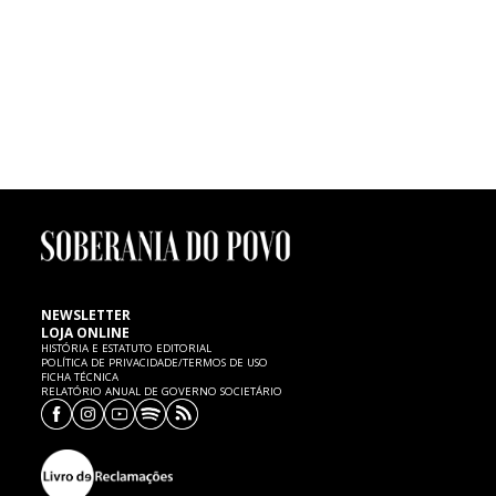
FUTEBOL | Morte de menino de seis anos
Um menino de seis anos de idade, atleta dos petizes do Mourisquense,
faleceu ontem, quinta-feira, 7 de Fevereiro, no Hospital de Aveiro,
vítima de uma paragem cardíaca, cujas causas são ainda desconhecidas.
SP expressa as mais sentidas condolências à família e ao
Mourisquense.
NEWSLETTER
LOJA ONLINE
HISTÓRIA E ESTATUTO EDITORIAL
POLÍTICA DE PRIVACIDADE/TERMOS DE USO
FICHA TÉCNICA
RELATÓRIO ANUAL DE GOVERNO SOCIETÁRIO