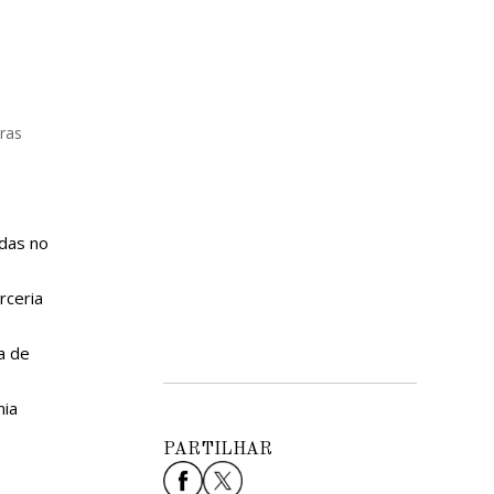
ras
adas no
rceria
a de
mia
PARTILHAR
,