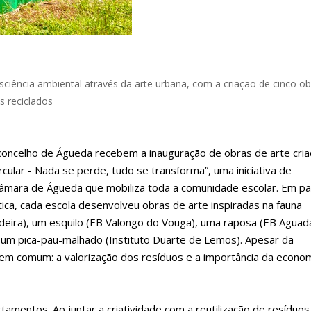
ciência ambiental através da arte urbana, com a criação de cinco ob
is reciclados
o concelho de Águeda recebem a inauguração de obras de arte cri
cular - Nada se perde, tudo se transforma”, uma iniciativa de
Câmara de Águeda que mobiliza toda a comunidade escolar. Em pa
tica, cada escola desenvolveu obras de arte inspiradas na fauna
deira), um esquilo (EB Valongo do Vouga), uma raposa (EB Aguad
e um pica-pau-malhado (Instituto Duarte de Lemos). Apesar da
em comum: a valorização dos resíduos e a importância da econo
mentos. Ao juntar a criatividade com a reutilização de resíduos