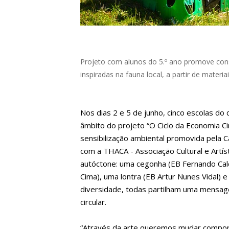
Projeto com alunos do 5.º ano promove cons
inspiradas na fauna local, a partir de materia
Nos dias 2 e 5 de junho, cinco escolas d
âmbito do projeto “O Ciclo da Economia Cir
sensibilização ambiental promovida pela 
com a THACA - Associação Cultural e Artís
autóctone: uma cegonha (EB Fernando Cal
Cima), uma lontra (EB Artur Nunes Vidal) 
diversidade, todas partilham uma mensag
circular.
“Através da arte queremos mudar comporta