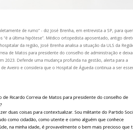
pletamente de rumo” - diz José Brenha, em entrevista a SP, para qu
“é a última hipótese”. Médico ortopedista aposentado, antigo diret
hospitalar da região, José Brenha analisa a situação da ULS da Regiã
eia de Matos para presidente do conselho de administração e deixa 
a em 2023. Defende uma mudança profunda na gestão, alerta para a
de Aveiro e considera que o Hospital de Águeda continua a ser essen
ão de Ricardo Correia de Matos para presidente do conselho de
?
zer duas coisas para contextualizar. Sou militante do Partido Soci
tudo como cidadão, como utente e como alguém que conhece
úde, na minha idade, é provavelmente o bem mais precioso que t