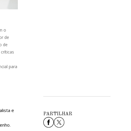
em o
or de
o de
críticas
cial para
alista e
PARTILHAR
enho.