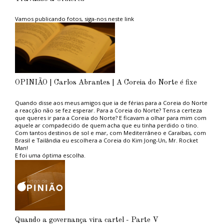
Vamos publicando fotos, siga-nos neste link
OPINIÃO | Carlos Abrantes | A Coreia do Norte é fixe
Quando disse aos meus amigos que ia de férias para a Coreia do Norte
a reacção não se fez esperar. Para a Coreia do Norte? Tens a certeza
que queres ir para a Coreia do Norte? E ficavam a olhar para mim com
aquele ar compadecido de quem acha que eu tinha perdido o tino.
Com tantos destinos de sol e mar, com Mediterrâneo e Caraíbas, com
Brasil e Tailândia eu escolhera a Coreia do Kim Jong-Un, Mr. Rocket
Man!
E foi uma óptima escolha.
Aconselho aos ambientalistas do PAN, tão na moda, e aos amantes das
grandes causas politicamente correctas, uma estadia naquele paraíso
ambiental. Não sofrerão com os engarrafamentos das grandes
metrópoles capitalistas porque em Pyongyang, a capital, praticamente
não circulam automóveis, nem camiões, nem autocarros. Emissões de
carbono zero, ou quase.
Em contrapartida vê-se muita gente a pé, a caminho do trabalho ou de
lado nenhum, promovendo um estilo de vida saudável, sem
Quando a governança vira cartel - Parte V
complicações cardiovasculares ou de diabetes. À excepção do