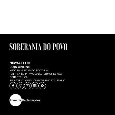
FUTEBOL | Morte de menino de seis anos
Um menino de seis anos de idade, atleta dos petizes do Mourisquense,
faleceu ontem, quinta-feira, 7 de Fevereiro, no Hospital de Aveiro,
vítima de uma paragem cardíaca, cujas causas são ainda desconhecidas.
SP expressa as mais sentidas condolências à família e ao
Mourisquense.
NEWSLETTER
LOJA ONLINE
HISTÓRIA E ESTATUTO EDITORIAL
POLÍTICA DE PRIVACIDADE/TERMOS DE USO
FICHA TÉCNICA
RELATÓRIO ANUAL DE GOVERNO SOCIETÁRIO