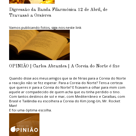
Digressão da Banda Filarmónica 12 de Abril, de
Travassô a Orsíeres
Vamos publicando fotos, siga-nos neste link
OPINIÃO | Carlos Abrantes | A Coreia do Norte é fixe
Quando disse aos meus amigos que ia de férias para a Coreia do Norte
a reacção não se fez esperar. Para a Coreia do Norte? Tens a certeza
que queres ir para a Coreia do Norte? E ficavam a olhar para mim com
aquele ar compadecido de quem acha que eu tinha perdido o tino.
Com tantos destinos de sol e mar, com Mediterrâneo e Caraíbas, com
Brasil e Tailândia eu escolhera a Coreia do Kim Jong-Un, Mr. Rocket
Man!
E foi uma óptima escolha.
Aconselho aos ambientalistas do PAN, tão na moda, e aos amantes das
grandes causas politicamente correctas, uma estadia naquele paraíso
ambiental. Não sofrerão com os engarrafamentos das grandes
metrópoles capitalistas porque em Pyongyang, a capital, praticamente
não circulam automóveis, nem camiões, nem autocarros. Emissões de