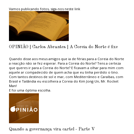
Vamos publicando fotos, siga-nos neste link
OPINIÃO | Carlos Abrantes | A Coreia do Norte é fixe
Quando disse aos meus amigos que ia de férias para a Coreia do Norte
a reacção não se fez esperar. Para a Coreia do Norte? Tens a certeza
que queres ir para a Coreia do Norte? E ficavam a olhar para mim com
aquele ar compadecido de quem acha que eu tinha perdido o tino.
Com tantos destinos de sol e mar, com Mediterrâneo e Caraíbas, com
Brasil e Tailândia eu escolhera a Coreia do Kim Jong-Un, Mr. Rocket
Man!
E foi uma óptima escolha.
Aconselho aos ambientalistas do PAN, tão na moda, e aos amantes das
grandes causas politicamente correctas, uma estadia naquele paraíso
ambiental. Não sofrerão com os engarrafamentos das grandes
metrópoles capitalistas porque em Pyongyang, a capital, praticamente
não circulam automóveis, nem camiões, nem autocarros. Emissões de
carbono zero, ou quase.
Em contrapartida vê-se muita gente a pé, a caminho do trabalho ou de
lado nenhum, promovendo um estilo de vida saudável, sem
Quando a governança vira cartel - Parte V
complicações cardiovasculares ou de diabetes. À excepção do