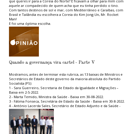
que queres ir para a Coreia do Norte? E ficavam a olhar para mim com
aquele ar compadecido de quem acha que eu tinha perdido o tino.
Com tantos destinos de sol e mar, com Mediterrâneo e Caraíbas, com
Brasil e Tailândia eu escolhera a Coreia do Kim Jong-Un, Mr. Rocket
Man!
E foi uma óptima escolha.
Aconselho aos ambientalistas do PAN, tão na moda, e aos amantes das
grandes causas politicamente correctas, uma estadia naquele paraíso
ambiental. Não sofrerão com os engarrafamentos das grandes
metrópoles capitalistas porque em Pyongyang, a capital, praticamente
não circulam automóveis, nem camiões, nem autocarros. Emissões de
carbono zero, ou quase.
Em contrapartida vê-se muita gente a pé, a caminho do trabalho ou de
lado nenhum, promovendo um estilo de vida saudável, sem
Quando a governança vira cartel - Parte V
complicações cardiovasculares ou de diabetes. À excepção do
“querido líder”, não vi gordos. Uma vitória do povo norte coreano
que, desse modo, pode dispensar a existência de serviço nacional de
Mostramos, antes de terminar esta rubrica, as 13 baixas de Ministros e
saúde.
Secretários de Estado deste governo da maioria absoluta do Partido
Também o regime alimentar muito frugal, pobre em hidratos de
Socialista (PS):
carbono, proteínas, gorduras e açúcares, com consumo de carnes
1 - Sara Guerreiro, Secretaria de Estado da Igualdade e Migrações –
vermelhas zero, é um exemplo para o mundo. Daí que seja seguido de
Baixa em 2-5-2022.
perto pela comunidade científica, nomeadamente pela Universidade
2 - Marta Temido, Ministra da Saúde - Baixa em 30-08-2022.
de Coimbra que, numa atitude pioneira e esclarecida decretou a
3 - Fátima Fonseca, Secretária de Estado da Saúde - Baixa em 30-8-2022.
proibição do consumo de carne de bovino nas cantinas estudantis.
4 - António Lacerda Sales, Secretário de Estado Adjunto e da Saúde -
Há, no entanto, um “mas” que perturbará os nossos amigos do PAN. Os
Baixa em 30-8-2022.
Norte coreanos gostam, e consomem, carne de cão. Em ocasiões
5 - Miguel Alves, Secretário de Estado adjunto do primeiro-ministro -
especiais, é certo, mas comem cão. Sopa de cão, cão guisado, cão
Baixa em 10-11-2022.
frito, mil maneiras de cozinhar cão... Tal como o PAN eles também
6 - Rita Marques, Secretária de Estado do Turismo - Baixa em 29-11-
gostam de animais. Têm uma forma diferente de gostar, mas que
2022.
gostam, gostam!
7 - João Neves, Secretário de Estado Adjunto e da Economia - Baixa em