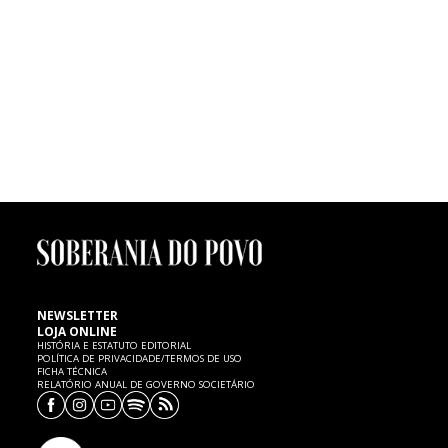
participação nos Talentos Agitágueda.
FUTEBOL | Morte de menino de seis anos
Um menino de seis anos de idade, atleta dos petizes do Mourisquense,
faleceu ontem, quinta-feira, 7 de Fevereiro, no Hospital de Aveiro,
vítima de uma paragem cardíaca, cujas causas são ainda desconhecidas.
SP expressa as mais sentidas condolências à família e ao
Mourisquense.
NEWSLETTER
LOJA ONLINE
HISTÓRIA E ESTATUTO EDITORIAL
POLÍTICA DE PRIVACIDADE/TERMOS DE USO
FICHA TÉCNICA
RELATÓRIO ANUAL DE GOVERNO SOCIETÁRIO