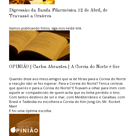
Digressão da Banda Filarmónica 12 de Abril, de
Travassô a Orsíeres
Vamos publicando fotos, siga-nos neste link
OPINIÃO | Carlos Abrantes | A Coreia do Norte é fixe
Quando disse aos meus amigos que ia de férias para a Coreia do Norte
a reacção não se fez esperar. Para a Coreia do Norte? Tens a certeza
que queres ir para a Coreia do Norte? E ficavam a olhar para mim com
aquele ar compadecido de quem acha que eu tinha perdido o tino.
Com tantos destinos de sol e mar, com Mediterrâneo e Caraíbas, com
Brasil e Tailândia eu escolhera a Coreia do Kim Jong-Un, Mr. Rocket
Man!
E foi uma óptima escolha.
Aconselho aos ambientalistas do PAN, tão na moda, e aos amantes das
grandes causas politicamente correctas, uma estadia naquele paraíso
ambiental. Não sofrerão com os engarrafamentos das grandes
metrópoles capitalistas porque em Pyongyang, a capital, praticamente
não circulam automóveis, nem camiões, nem autocarros. Emissões de