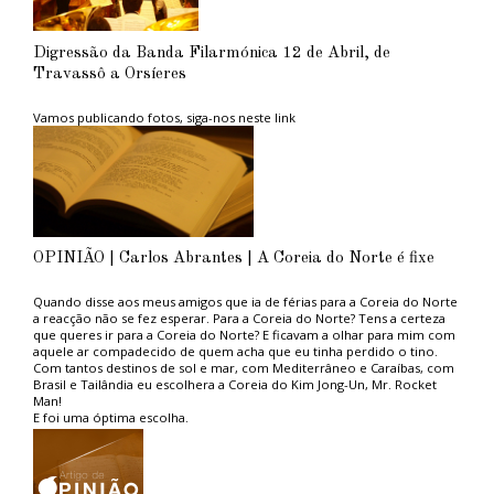
Digressão da Banda Filarmónica 12 de Abril, de
Travassô a Orsíeres
Vamos publicando fotos, siga-nos neste link
OPINIÃO | Carlos Abrantes | A Coreia do Norte é fixe
Quando disse aos meus amigos que ia de férias para a Coreia do Norte
a reacção não se fez esperar. Para a Coreia do Norte? Tens a certeza
que queres ir para a Coreia do Norte? E ficavam a olhar para mim com
aquele ar compadecido de quem acha que eu tinha perdido o tino.
Com tantos destinos de sol e mar, com Mediterrâneo e Caraíbas, com
Brasil e Tailândia eu escolhera a Coreia do Kim Jong-Un, Mr. Rocket
Man!
E foi uma óptima escolha.
Aconselho aos ambientalistas do PAN, tão na moda, e aos amantes das
grandes causas politicamente correctas, uma estadia naquele paraíso
ambiental. Não sofrerão com os engarrafamentos das grandes
metrópoles capitalistas porque em Pyongyang, a capital, praticamente