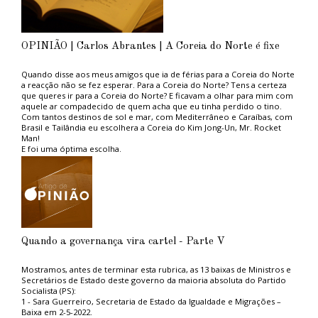
OPINIÃO | Carlos Abrantes | A Coreia do Norte é fixe
Quando disse aos meus amigos que ia de férias para a Coreia do Norte
a reacção não se fez esperar. Para a Coreia do Norte? Tens a certeza
que queres ir para a Coreia do Norte? E ficavam a olhar para mim com
aquele ar compadecido de quem acha que eu tinha perdido o tino.
Com tantos destinos de sol e mar, com Mediterrâneo e Caraíbas, com
Brasil e Tailândia eu escolhera a Coreia do Kim Jong-Un, Mr. Rocket
Man!
E foi uma óptima escolha.
Aconselho aos ambientalistas do PAN, tão na moda, e aos amantes das
grandes causas politicamente correctas, uma estadia naquele paraíso
ambiental. Não sofrerão com os engarrafamentos das grandes
metrópoles capitalistas porque em Pyongyang, a capital, praticamente
não circulam automóveis, nem camiões, nem autocarros. Emissões de
carbono zero, ou quase.
Em contrapartida vê-se muita gente a pé, a caminho do trabalho ou de
lado nenhum, promovendo um estilo de vida saudável, sem
Quando a governança vira cartel - Parte V
complicações cardiovasculares ou de diabetes. À excepção do
“querido líder”, não vi gordos. Uma vitória do povo norte coreano
que, desse modo, pode dispensar a existência de serviço nacional de
Mostramos, antes de terminar esta rubrica, as 13 baixas de Ministros e
saúde.
Secretários de Estado deste governo da maioria absoluta do Partido
Também o regime alimentar muito frugal, pobre em hidratos de
Socialista (PS):
carbono, proteínas, gorduras e açúcares, com consumo de carnes
1 - Sara Guerreiro, Secretaria de Estado da Igualdade e Migrações –
vermelhas zero, é um exemplo para o mundo. Daí que seja seguido de
Baixa em 2-5-2022.