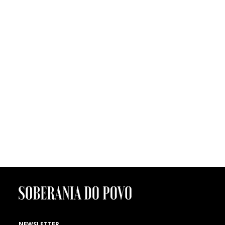
James Arthur está confirmado no Agitágueda 2015
O Agitágueda deste ano vai ter lugar de 4 a 26 de Julho, estando já
confirmados os concertos dos D.A.M.A. (dia 4 de Julho), Paulo Gonzo
(11), Selah Sue (17), Jimmy P (24) e James Arthur (26), cuja contratação
foi aprovada na reunião camarária de ontem, dia 7 de Abril. O
executivo aprovou, também, a contratação dos serviços de vigilância e
segurança, com ajuste directo à empresa Protek, e o regulamento de
participação nos Talentos Agitágueda.
FUTEBOL | Morte de menino de seis anos
Um menino de seis anos de idade, atleta dos petizes do Mourisquense,
faleceu ontem, quinta-feira, 7 de Fevereiro, no Hospital de Aveiro,
vítima de uma paragem cardíaca, cujas causas são ainda desconhecidas.
SP expressa as mais sentidas condolências à família e ao
Mourisquense.
NEWSLETTER