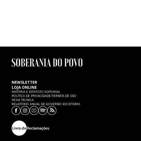
FUTEBOL | Morte de menino de seis anos
Um menino de seis anos de idade, atleta dos petizes do Mourisquense,
faleceu ontem, quinta-feira, 7 de Fevereiro, no Hospital de Aveiro,
vítima de uma paragem cardíaca, cujas causas são ainda desconhecidas.
SP expressa as mais sentidas condolências à família e ao
Mourisquense.
NEWSLETTER
LOJA ONLINE
HISTÓRIA E ESTATUTO EDITORIAL
POLÍTICA DE PRIVACIDADE/TERMOS DE USO
FICHA TÉCNICA
RELATÓRIO ANUAL DE GOVERNO SOCIETÁRIO