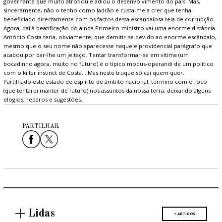
governante que muito atrofiou e adiou o desenvolvimento do país. Mas,
sinceramente, não o tenho como ladrão e custa-me a crer que tenha
beneficiado directamente com os factos desta escandalosa teia de corrupção.
Agora, daí à beatificação do ainda Primeiro-ministro vai uma enorme distância.
António Costa teria, obviamente, que demitir-se devido ao enorme escândalo,
mesmo que o seu nome não aparecesse naquele providencial parágrafo que
acabou por dar-lhe um jeitaço. Tentar transformar-se em vítima (um
bocadinho agora, muito no futuro) é o típico modus-operandi de um político
com o killer instinct de Costa… Mas neste truque só cai quem quer.
Partilhado este estado de espírito de âmbito nacional, termino com o foco
(que tentarei manter de futuro) nos assuntos da nossa terra, deixando alguns
elogios, reparos e sugestões.
PARTILHAR
+ Lidas
+ ARTIGOS