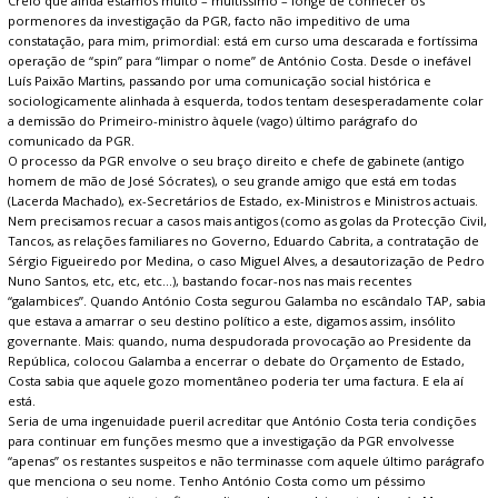
Creio que ainda estamos muito – muitíssimo – longe de conhecer os
pormenores da investigação da PGR, facto não impeditivo de uma
constatação, para mim, primordial: está em curso uma descarada e fortíssima
operação de “spin” para “limpar o nome” de António Costa. Desde o inefável
Luís Paixão Martins, passando por uma comunicação social histórica e
sociologicamente alinhada à esquerda, todos tentam desesperadamente colar
a demissão do Primeiro-ministro àquele (vago) último parágrafo do
comunicado da PGR.
O processo da PGR envolve o seu braço direito e chefe de gabinete (antigo
homem de mão de José Sócrates), o seu grande amigo que está em todas
(Lacerda Machado), ex-Secretários de Estado, ex-Ministros e Ministros actuais.
Nem precisamos recuar a casos mais antigos (como as golas da Protecção Civil,
Tancos, as relações familiares no Governo, Eduardo Cabrita, a contratação de
Sérgio Figueiredo por Medina, o caso Miguel Alves, a desautorização de Pedro
Nuno Santos, etc, etc, etc…), bastando focar-nos nas mais recentes
“galambices”. Quando António Costa segurou Galamba no escândalo TAP, sabia
que estava a amarrar o seu destino político a este, digamos assim, insólito
governante. Mais: quando, numa despudorada provocação ao Presidente da
República, colocou Galamba a encerrar o debate do Orçamento de Estado,
Costa sabia que aquele gozo momentâneo poderia ter uma factura. E ela aí
está.
Seria de uma ingenuidade pueril acreditar que António Costa teria condições
para continuar em funções mesmo que a investigação da PGR envolvesse
“apenas” os restantes suspeitos e não terminasse com aquele último parágrafo
que menciona o seu nome. Tenho António Costa como um péssimo