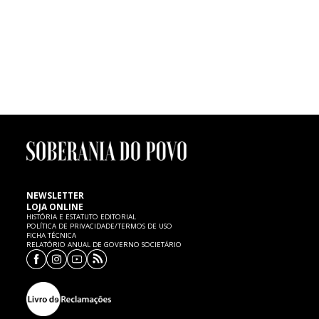
FUTEBOL | Morte de menino de seis anos
Um menino de seis anos de idade, atleta dos petizes do Mourisquense,
faleceu ontem, quinta-feira, 7 de Fevereiro, no Hospital de Aveiro,
vítima de uma paragem cardíaca, cujas causas são ainda desconhecidas.
SP expressa as mais sentidas condolências à família e ao
Mourisquense.
NEWSLETTER
LOJA ONLINE
HISTÓRIA E ESTATUTO EDITORIAL
POLÍTICA DE PRIVACIDADE/TERMOS DE USO
FICHA TÉCNICA
RELATÓRIO ANUAL DE GOVERNO SOCIETÁRIO