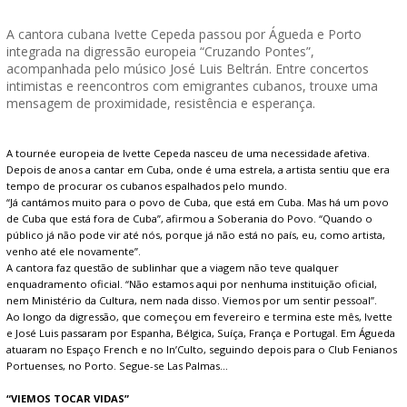
A cantora cubana Ivette Cepeda passou por Águeda e Porto
integrada na digressão europeia “Cruzando Pontes”,
acompanhada pelo músico José Luis Beltrán. Entre concertos
intimistas e reencontros com emigrantes cubanos, trouxe uma
mensagem de proximidade, resistência e esperança.
A tournée europeia de Ivette Cepeda nasceu de uma necessidade afetiva.
Depois de anos a cantar em Cuba, onde é uma estrela, a artista sentiu que era
tempo de procurar os cubanos espalhados pelo mundo.
“Já cantámos muito para o povo de Cuba, que está em Cuba. Mas há um povo
de Cuba que está fora de Cuba”, afirmou a Soberania do Povo. “Quando o
público já não pode vir até nós, porque já não está no país, eu, como artista,
venho até ele novamente”.
A cantora faz questão de sublinhar que a viagem não teve qualquer
enquadramento oficial. “Não estamos aqui por nenhuma instituição oficial,
nem Ministério da Cultura, nem nada disso. Viemos por um sentir pessoal”.
Ao longo da digressão, que começou em fevereiro e termina este mês, Ivette
e José Luis passaram por Espanha, Bélgica, Suíça, França e Portugal. Em Águeda
atuaram no Espaço French e no In’Culto, seguindo depois para o Club Fenianos
Portuenses, no Porto. Segue-se Las Palmas…
“VIEMOS TOCAR VIDAS”