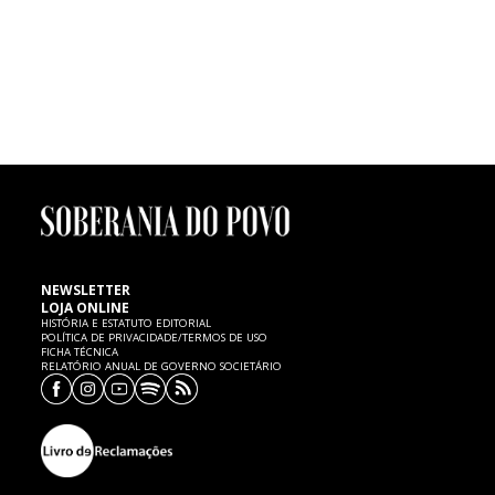
FUTEBOL | Morte de menino de seis anos
Um menino de seis anos de idade, atleta dos petizes do Mourisquense,
faleceu ontem, quinta-feira, 7 de Fevereiro, no Hospital de Aveiro,
vítima de uma paragem cardíaca, cujas causas são ainda desconhecidas.
SP expressa as mais sentidas condolências à família e ao
Mourisquense.
NEWSLETTER
LOJA ONLINE
HISTÓRIA E ESTATUTO EDITORIAL
POLÍTICA DE PRIVACIDADE/TERMOS DE USO
FICHA TÉCNICA
RELATÓRIO ANUAL DE GOVERNO SOCIETÁRIO