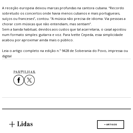
A receção europeia deixou marcas profundas na cantora cubana. “Recordo
sobretudo os concertos onde havia menos cubanos e mais portugueses,
suíços ou franceses”, contou. “A música não precisa de idioma. Via pessoas a
chorar com músicas que não entendiam, mas sentiam”.
Sem a banda habitual, devidos aos custos que tal acarretaria, o casal apostou
num formato simples: guitarra e voz. Para Ivette Cepeda, essa simplicidade
acabou por aproximar ainda mais o público.
Leia o artigo completo na edição n.º 9428 de Soberania do Povo, impressa ou
digital
PARTILHAR
+ Lidas
+ ARTIGOS