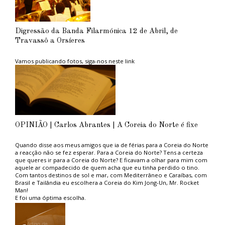
Digressão da Banda Filarmónica 12 de Abril, de
Travassô a Orsíeres
Vamos publicando fotos, siga-nos neste link
OPINIÃO | Carlos Abrantes | A Coreia do Norte é fixe
Quando disse aos meus amigos que ia de férias para a Coreia do Norte
a reacção não se fez esperar. Para a Coreia do Norte? Tens a certeza
que queres ir para a Coreia do Norte? E ficavam a olhar para mim com
aquele ar compadecido de quem acha que eu tinha perdido o tino.
Com tantos destinos de sol e mar, com Mediterrâneo e Caraíbas, com
Brasil e Tailândia eu escolhera a Coreia do Kim Jong-Un, Mr. Rocket
Man!
E foi uma óptima escolha.
Aconselho aos ambientalistas do PAN, tão na moda, e aos amantes das
grandes causas politicamente correctas, uma estadia naquele paraíso
ambiental. Não sofrerão com os engarrafamentos das grandes