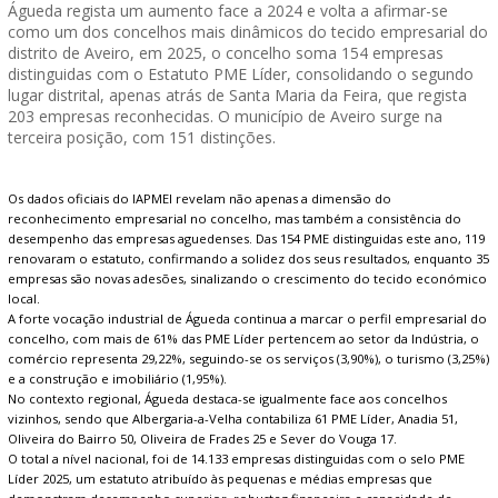
Águeda regista um aumento face a 2024 e volta a afirmar-se
como um dos concelhos mais dinâmicos do tecido empresarial do
distrito de Aveiro, em 2025, o concelho soma 154 empresas
distinguidas com o Estatuto PME Líder, consolidando o segundo
lugar distrital, apenas atrás de Santa Maria da Feira, que regista
203 empresas reconhecidas. O município de Aveiro surge na
terceira posição, com 151 distinções.
Os dados oficiais do IAPMEI revelam não apenas a dimensão do
reconhecimento empresarial no concelho, mas também a consistência do
desempenho das empresas aguedenses. Das 154 PME distinguidas este ano, 119
renovaram o estatuto, confirmando a solidez dos seus resultados, enquanto 35
empresas são novas adesões, sinalizando o crescimento do tecido económico
local.
A forte vocação industrial de Águeda continua a marcar o perfil empresarial do
concelho, com mais de 61% das PME Líder pertencem ao setor da Indústria, o
comércio representa 29,22%, seguindo-se os serviços (3,90%), o turismo (3,25%)
e a construção e imobiliário (1,95%).
No contexto regional, Águeda destaca-se igualmente face aos concelhos
vizinhos, sendo que Albergaria-a-Velha contabiliza 61 PME Líder, Anadia 51,
Oliveira do Bairro 50, Oliveira de Frades 25 e Sever do Vouga 17.
O total a nível nacional, foi de 14.133 empresas distinguidas com o selo PME
Líder 2025, um estatuto atribuído às pequenas e médias empresas que