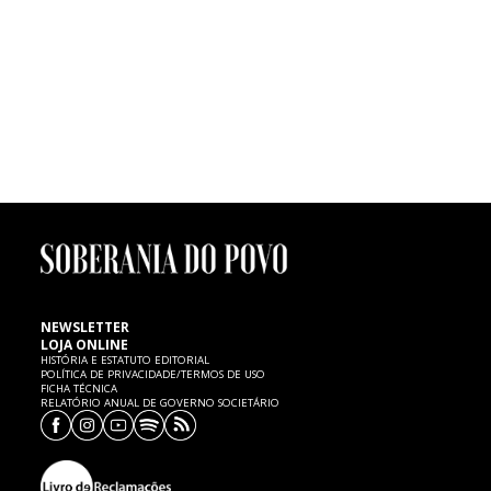
FUTEBOL | Morte de menino de seis anos
Um menino de seis anos de idade, atleta dos petizes do Mourisquense,
faleceu ontem, quinta-feira, 7 de Fevereiro, no Hospital de Aveiro,
vítima de uma paragem cardíaca, cujas causas são ainda desconhecidas.
SP expressa as mais sentidas condolências à família e ao
Mourisquense.
NEWSLETTER
LOJA ONLINE
HISTÓRIA E ESTATUTO EDITORIAL
POLÍTICA DE PRIVACIDADE/TERMOS DE USO
FICHA TÉCNICA
RELATÓRIO ANUAL DE GOVERNO SOCIETÁRIO