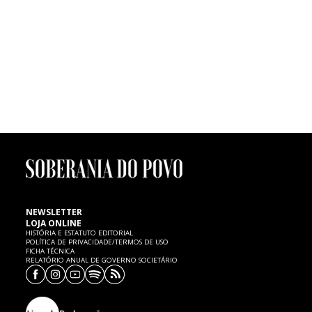
participação nos Talentos Agitágueda.
FUTEBOL | Morte de menino de seis anos
Um menino de seis anos de idade, atleta dos petizes do Mourisquense,
faleceu ontem, quinta-feira, 7 de Fevereiro, no Hospital de Aveiro,
vítima de uma paragem cardíaca, cujas causas são ainda desconhecidas.
SP expressa as mais sentidas condolências à família e ao
Mourisquense.
NEWSLETTER
LOJA ONLINE
HISTÓRIA E ESTATUTO EDITORIAL
POLÍTICA DE PRIVACIDADE/TERMOS DE USO
FICHA TÉCNICA
RELATÓRIO ANUAL DE GOVERNO SOCIETÁRIO