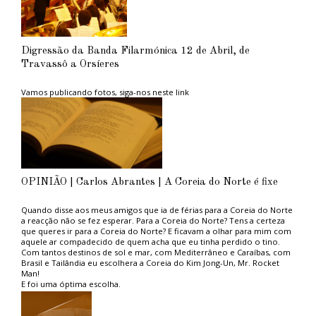
Digressão da Banda Filarmónica 12 de Abril, de
Travassô a Orsíeres
Vamos publicando fotos, siga-nos neste link
OPINIÃO | Carlos Abrantes | A Coreia do Norte é fixe
Quando disse aos meus amigos que ia de férias para a Coreia do Norte
a reacção não se fez esperar. Para a Coreia do Norte? Tens a certeza
que queres ir para a Coreia do Norte? E ficavam a olhar para mim com
aquele ar compadecido de quem acha que eu tinha perdido o tino.
Com tantos destinos de sol e mar, com Mediterrâneo e Caraíbas, com
Brasil e Tailândia eu escolhera a Coreia do Kim Jong-Un, Mr. Rocket
Man!
E foi uma óptima escolha.
Aconselho aos ambientalistas do PAN, tão na moda, e aos amantes das
grandes causas politicamente correctas, uma estadia naquele paraíso
ambiental. Não sofrerão com os engarrafamentos das grandes