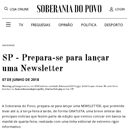
LOJA ONLINE
LOGIN
TV
FREGUESIAS
OPINIÃO
POLITICA
DESPORTO
SOCIEDADE
SP - Prepara-se para lançar
uma Newsletter
07 DE JUNHO DE 2018
Warning
: getimagesize(src/src/2018/noticias/sociedade/SoberaniaLOGO1.jpg): failed to open stream: No such file or
directory in
/home/soberaniadopovo/public_html/article.php
on line
172
A Soberania do Povo, prepara-se para lançar uma NEWSLETTER, que pretende
levar até si, à terça-feira à tarde, de forma GRATUITA, uma breve síntese das
principais notícias que fazem parte da edição que iremos colocar em banca na
manhã de quarta-feira, realizada com uma linha editorial de extremo rigor
informativo.