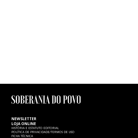
confirmados os concertos dos D.A.M.A. (dia 4 de Julho), Paulo Gonzo
(11), Selah Sue (17), Jimmy P (24) e James Arthur (26), cuja contratação
foi aprovada na reunião camarária de ontem, dia 7 de Abril. O
executivo aprovou, também, a contratação dos serviços de vigilância e
segurança, com ajuste directo à empresa Protek, e o regulamento de
participação nos Talentos Agitágueda.
FUTEBOL | Morte de menino de seis anos
Um menino de seis anos de idade, atleta dos petizes do Mourisquense,
faleceu ontem, quinta-feira, 7 de Fevereiro, no Hospital de Aveiro,
vítima de uma paragem cardíaca, cujas causas são ainda desconhecidas.
SP expressa as mais sentidas condolências à família e ao
Mourisquense.
NEWSLETTER
LOJA ONLINE
HISTÓRIA E ESTATUTO EDITORIAL
POLÍTICA DE PRIVACIDADE/TERMOS DE USO
FICHA TÉCNICA