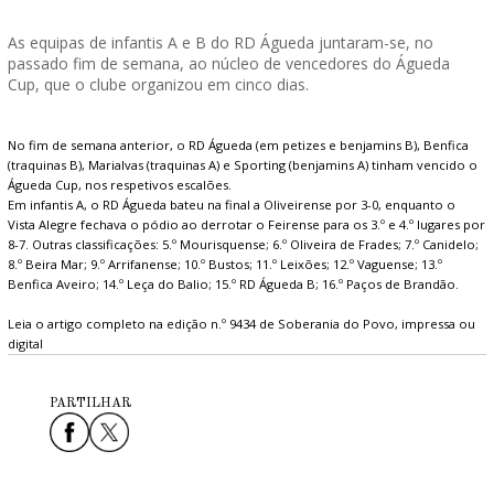
As equipas de infantis A e B do RD Águeda juntaram-se, no
passado fim de semana, ao núcleo de vencedores do Águeda
Cup, que o clube organizou em cinco dias.
No fim de semana anterior, o RD Águeda (em petizes e benjamins B), Benfica
(traquinas B), Marialvas (traquinas A) e Sporting (benjamins A) tinham vencido o
Águeda Cup, nos respetivos escalões.
Em infantis A, o RD Águeda bateu na final a Oliveirense por 3-0, enquanto o
Vista Alegre fechava o pódio ao derrotar o Feirense para os 3.º e 4.º lugares por
8-7. Outras classificações: 5.º Mourisquense; 6.º Oliveira de Frades; 7.º Canidelo;
8.º Beira Mar; 9.º Arrifanense; 10.º Bustos; 11.º Leixões; 12.º Vaguense; 13.º
Benfica Aveiro; 14.º Leça do Balio; 15.º RD Águeda B; 16.º Paços de Brandão.
Leia o artigo completo na edição n.º 9434 de Soberania do Povo, impressa ou
digital
PARTILHAR