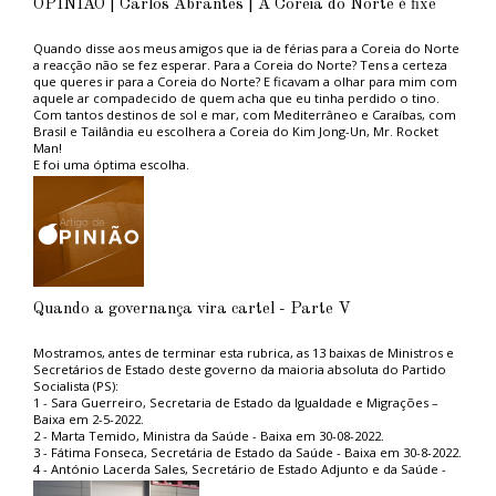
OPINIÃO | Carlos Abrantes | A Coreia do Norte é fixe
Quando disse aos meus amigos que ia de férias para a Coreia do Norte
a reacção não se fez esperar. Para a Coreia do Norte? Tens a certeza
que queres ir para a Coreia do Norte? E ficavam a olhar para mim com
aquele ar compadecido de quem acha que eu tinha perdido o tino.
Com tantos destinos de sol e mar, com Mediterrâneo e Caraíbas, com
Brasil e Tailândia eu escolhera a Coreia do Kim Jong-Un, Mr. Rocket
Man!
E foi uma óptima escolha.
Aconselho aos ambientalistas do PAN, tão na moda, e aos amantes das
grandes causas politicamente correctas, uma estadia naquele paraíso
ambiental. Não sofrerão com os engarrafamentos das grandes
metrópoles capitalistas porque em Pyongyang, a capital, praticamente
não circulam automóveis, nem camiões, nem autocarros. Emissões de
carbono zero, ou quase.
Em contrapartida vê-se muita gente a pé, a caminho do trabalho ou de
lado nenhum, promovendo um estilo de vida saudável, sem
Quando a governança vira cartel - Parte V
complicações cardiovasculares ou de diabetes. À excepção do
“querido líder”, não vi gordos. Uma vitória do povo norte coreano
que, desse modo, pode dispensar a existência de serviço nacional de
Mostramos, antes de terminar esta rubrica, as 13 baixas de Ministros e
saúde.
Secretários de Estado deste governo da maioria absoluta do Partido
Também o regime alimentar muito frugal, pobre em hidratos de
Socialista (PS):
carbono, proteínas, gorduras e açúcares, com consumo de carnes
1 - Sara Guerreiro, Secretaria de Estado da Igualdade e Migrações –
vermelhas zero, é um exemplo para o mundo. Daí que seja seguido de
Baixa em 2-5-2022.
perto pela comunidade científica, nomeadamente pela Universidade
2 - Marta Temido, Ministra da Saúde - Baixa em 30-08-2022.
de Coimbra que, numa atitude pioneira e esclarecida decretou a
3 - Fátima Fonseca, Secretária de Estado da Saúde - Baixa em 30-8-2022.
proibição do consumo de carne de bovino nas cantinas estudantis.
4 - António Lacerda Sales, Secretário de Estado Adjunto e da Saúde -
Há, no entanto, um “mas” que perturbará os nossos amigos do PAN. Os
Baixa em 30-8-2022.